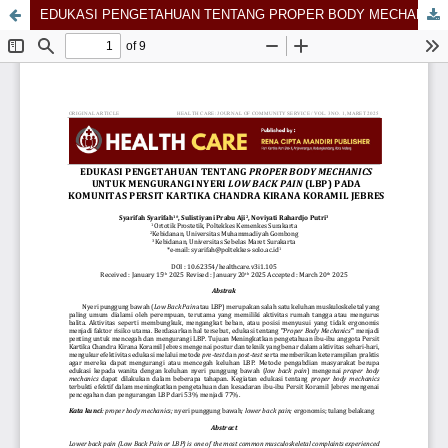
EDUKASI PENGETAHUAN TENTANG PROPER BODY MECHANICS UNTUK MENGURANGI NYERI LOW BACK PAIN (LBP) PADAKOMUNITAS PERSIT KARTIKA CHANDRA KIRANA KORAMIL JEBRES