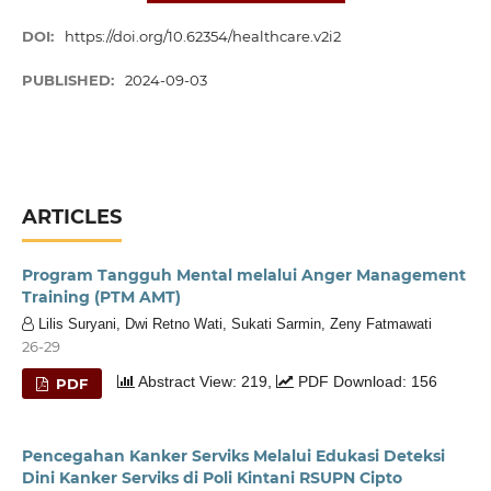
DOI:
https://doi.org/10.62354/healthcare.v2i2
PUBLISHED:
2024-09-03
ARTICLES
Program Tangguh Mental melalui Anger Management
Training (PTM AMT)
Lilis Suryani, Dwi Retno Wati, Sukati Sarmin, Zeny Fatmawati
26-29
Abstract View: 219,
PDF Download: 156
PDF
Pencegahan Kanker Serviks Melalui Edukasi Deteksi
Dini Kanker Serviks di Poli Kintani RSUPN Cipto