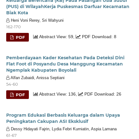
Keluarga Berencana (KB) Pada Pasangan Usia Subur
(PUS) di WilayahKerja Puskesmas Darfuar Kecamatan
Biak Kota
Heni Voni Rerey, Sri Wahyuni
162-170
Abstract View: 59,
PDF Download: 8
PDF
Pemberdayaan Kader Kesehatan Pada Deteksi Dini
Flat Foot di Posyandu Desa Manggung Kecamatan
Ngemplak Kabupaten Boyolali
Alfan Zubaidi, Anissa Septiani
54-60
Abstract View: 136,
PDF Download: 26
PDF
Program Edukasi Berbasis Keluarga dalam Upaya
Peningkatan Cakupan ASI Eksklusif
Dessy Hidayati Fajrin, Lydia Febri Kurniatin, Aspia Lamana
61-67