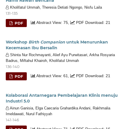
Hamil Rawan Bencana
Kholifatul Ummah, Theresia Detiati Ngongo, Nisfu Laila
131-135
Abstract View: 75,
PDF Download: 21
PDF
Workshop
Birth Companion
untuk Menurunkan
Kecemasan Ibu Bersalin
Shinta Nur Rochmayanti, Alief Ayu Purwitasari, Arkha Rosyaria
Badrus, Miftahul Khairoh, Kholifatul Ummah
136-140
Abstract View: 61,
PDF Download: 21
PDF
Kolaborasi Antarnegara Pembelajaran Klinis menuju
Industri 5.0
Ainun Ganisia, Elga Caecaria Grahardika Andani, Rakhmalia
Imeldawati, Nurul Fathiyyah
141-146
Abstract View: 71,
PDF Download: 16